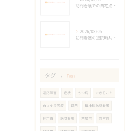
訪問看護での自宅点滴費用とは
2026/08/05
訪問看護の退院時共同指導加算解説
タグ
Tags
適応障害
症状
うつ病
できること
自立支援医療
費用
精神科訪問看護
神戸市
訪問看護
芦屋市
西宮市