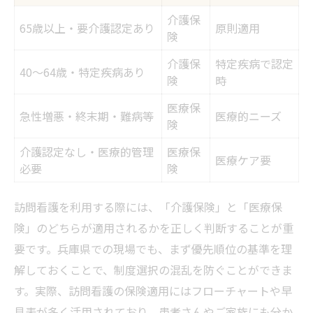
介護保
65歳以上・要介護認定あり
原則適用
険
介護保
特定疾病で認定
40～64歳・特定疾病あり
険
時
医療保
急性増悪・終末期・難病等
医療的ニーズ
険
介護認定なし・医療的管理
医療保
医療ケア要
必要
険
訪問看護を利用する際には、「介護保険」と「医療保
険」のどちらが適用されるかを正しく判断することが重
要です。兵庫県での現場でも、まず優先順位の基準を理
解しておくことで、制度選択の混乱を防ぐことができま
す。実際、訪問看護の保険適用にはフローチャートや早
見表が多く活用されており、患者さんやご家族にも分か