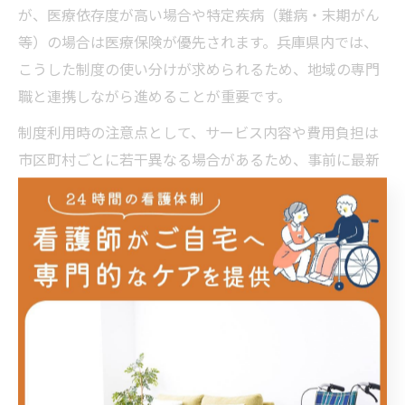
が、医療依存度が高い場合や特定疾病（難病・末期がん
等）の場合は医療保険が優先されます。兵庫県内では、
こうした制度の使い分けが求められるため、地域の専門
職と連携しながら進めることが重要です。
制度利用時の注意点として、サービス内容や費用負担は
市区町村ごとに若干異なる場合があるため、事前に最新
情報を確認することが安心に繋がります。
訪問看護はどちらが多い？利用割合の傾向
訪問看護の利用割合に関して、兵庫県でも全国的な傾向
と同様に、65歳以上の高齢者では介護保険を利用するケ
ースが多く見られます。特に、要介護認定を受けている
方は介護保険が標準となりますが、急性期や医療的ケア
が必要な場合は医療保険が選択されることも増えていま