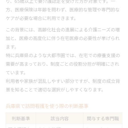
り、65歳以上で要介護認定を受けた方が対象です。一
急変時に役立つ訪問看護の切り替え例
方、医療保険は年齢を問わず、医療的な管理や専門的な
訪問看護の併用不可ルール事例集
ケアが必要な場合に利用できます。
この背景には、高齢化社会の進展による介護ニーズの増
加と、医療の高度化に伴う在宅医療の必要性が挙げられ
ます。
特に兵庫県のような大都市圏では、在宅での療養支援の
需要が高まっており、制度ごとの役割分担が明確にされ
ています。
利用者や家族が混乱しやすい部分ですが、制度の成立背
景を知ることで適切な選択がしやすくなります。
兵庫県で訪問看護を使う際の判断基準
判断基準
該当内容
関与する専門職