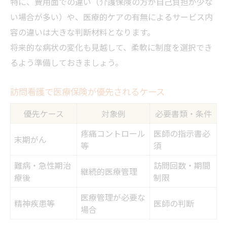
特に、費用面での違い（介護保険の方が自己負担が少な
い場合が多い）や、医療的ケアの有無によるサービス内
容の違いは大きな判断材料となります。
将来的な病状の変化も見越して、柔軟に制度を選択でき
るよう準備しておきましょう。
訪問看護で医療保険が優先されるケース
優先ケース
対象例
必要書類・条件
疼痛コントロール
医師の指示書必
末期がん
等
須
難病・急性期治
訪問回数・期間
継続的医療管理
療後
制限
医療管理が必要な
精神疾患等
医師の判断
場合