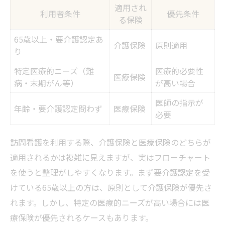
利用回数と訪問時間の違いに注目
適用され
利用者条件
優先条件
医療保険か介護保険か迷った時の訪問看護の選
る保険
び方
65歳以上・要介護認定あ
介護保険
原則適用
訪問看護における保険の選び方フローチャ
り
ート
特定医療的ニーズ（難
医療的必要性
医療保険
主治医やケアマネと相談すべきポイント
病・末期がん等）
が高い場合
訪問看護利用時の迷いを解消する方法
医師の指示が
年齢・要介護認定問わず
医療保険
必要
兵庫県での切り替えタイミングを見極める
訪問看護で損をしない保険活用術
訪問看護を利用する際、介護保険と医療保険のどちらが
優先順位と仕組みで比較する訪問看護の保険制
適用されるかは複雑に見えますが、実はフローチャート
度
を使うと整理がしやすくなります。まず要介護認定を受
訪問看護の優先順位早見表で一目瞭然
けている65歳以上の方は、原則として介護保険が優先さ
介護保険優先の原則と例外を解説
れます。しかし、特定の医療的ニーズが高い場合には医
訪問看護の医療保険適用条件を整理
療保険が優先されるケースもあります。