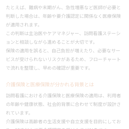
兵庫県での保険切り替え事例に学ぶ
たとえば、難病や末期がん、急性増悪など医師が必要と
併用不可の仕組みをわかりやすく解説
判断した場合は、年齢や要介護認定に関係なく医療保険
が適用されます。
訪問看護なら保険負担額の差を理解して安心
この判断は主治医やケアマネジャー、訪問看護ステーシ
訪問看護の費用比較表で自己負担を把握
ョンと相談しながら進めることが大切です。
介護保険と医療保険で異なる料金体系
保険の適用を誤ると、自己負担が増えたり、必要なサー
訪問看護の負担割合と所得区分の違い
ビスが受けられないリスクがあるため、フローチャート
兵庫県の訪問看護費用シミュレーション
で流れを整理し、早めの確認が重要です。
負担額を抑える訪問看護のコツ
実例を通じて学ぶ訪問看護と保険制度の使い分
介護保険と医療保険が分かれる背景とは
け
訪問看護における介護保険と医療保険の適用は、利用者
訪問看護の保険適用実例で違いを実感
の年齢や健康状態、社会的背景に合わせて制度が設計さ
兵庫県のケース別訪問看護活用例
れています。
介護保険は高齢者の生活支援や自立支援を目的にしてお
病状や年齢で変わる訪問看護の選択肢