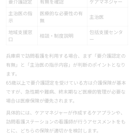
要介護認定
有無を確認
ケアマネジャー
主治医の指
医療的な必要性の有
主治医
示
無
地域支援窓
包括支援センタ
相談・制度説明
口
ー
兵庫県で訪問看護を利用する場合、まず「要介護認定の
有無」と「主治医の指示内容」が判断のポイントとなり
ます。
65歳以上で要介護認定を受けている方は介護保険が基本
ですが、急性期や難病、終末期など医療的管理が必要な
場合は医療保険が優先されます。
具体的には、ケアマネジャーが作成するケアプランや、
訪問看護ステーションの看護師が行うアセスメントをも
とに、どちらの保険が適切かを検討します。