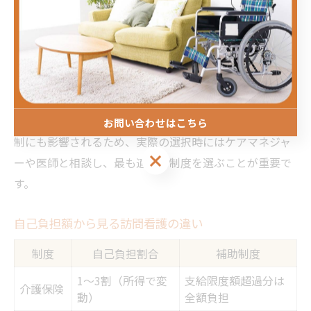
す。
たとえば、慢性疾患で安定している高齢者は介護保険を
活用しやすい一方、難病やがん終末期、急な病状変化が
ある場合は医療保険の適用になるため、利用割合は利用
者の健康状態や生活環境によって変動します。
利用割合に関しては、地域の高齢化率や在宅医療支援体
お問い合わせはこちら
制にも影響されるため、実際の選択時にはケアマネジャ
お問い合わせはこちら
ーや医師と相談し、最も適切な制度を選ぶことが重要で
す。
自己負担額から見る訪問看護の違い
制度
自己負担割合
補助制度
1～3割（所得で変
支給限度額超過分は
介護保険
動）
全額負担