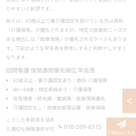
りやすいと好評です。
例えば、65歳以上で要介護認定を受けている方は原則
「介護保険」が優先されますが、特定の医療的ニーズが
ある場合には「医療保険」が優先されるケースもありま
す。下記のような早見表を参考にすると判断がしやすく
なります。
訪問看護 保険適用優先順位 早見表
65歳以上・要介護認定あり：原則 介護保険
40～64歳・特定疾病あり：介護保険
急性増悪・終末期・難病等：医療保険優先
介護認定なし・医療的管理必要：医療保険
こうした早見表を活用することで、各家庭の状況に合っ
078-599-8575
た適切な保険選択が可能となり、費用負担や利用可能な
ご相談はこちら