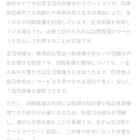
療的なケアや日常生活の支援を行うサービスです。兵庫
医療券を使った訪問看護利用開始のポイン
県尼崎市でも高齢化や持病を抱える方の増加により、多
ト
くの方が訪問看護を利用しています。生活保護を受給し
ケースワーカーとの連携で訪問看護を円滑
ている場合でも、必要と認められれば訪問看護のサービ
利用
スを安心して利用することが可能です。
生活保護指定医療機関一覧からの選び方解
生活保護は、経済的な理由で医療費の支払いが困難な方
説
を支援する制度です。訪問看護の費用についても、一定
自己負担ゼロの訪問看護利用手順を紹介
の条件を満たせば生活保護から支給されます。利用者は
訪問看護利用で自己負担がゼロになる理由
自己負担なくサービスを受けられる場合が多く、安心し
生活保護で訪問看護を申請する流れと注意
て自宅療養を継続できます。
点
ただし、訪問看護の利用には医師の指示書や指定医療機
医療扶助による訪問看護費用の仕組みを解
関での手続きが必要となるため、制度の仕組みを理解
説
し、適切な手順を踏むことが重要です。まずは主治医や
尼崎市生活保護制度で受ける訪問看護の安
ケースワーカーに相談し、ご自身の状況に合った支援を
心感