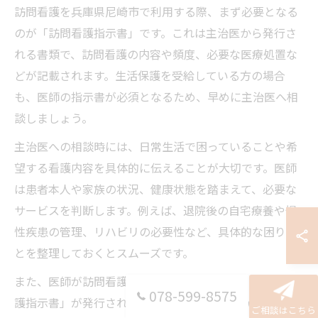
訪問看護を兵庫県尼崎市で利用する際、まず必要となる
のが「訪問看護指示書」です。これは主治医から発行さ
れる書類で、訪問看護の内容や頻度、必要な医療処置な
どが記載されます。生活保護を受給している方の場合
も、医師の指示書が必須となるため、早めに主治医へ相
談しましょう。
主治医への相談時には、日常生活で困っていることや希
望する看護内容を具体的に伝えることが大切です。医師
は患者本人や家族の状況、健康状態を踏まえて、必要な
サービスを判断します。例えば、退院後の自宅療養や慢
性疾患の管理、リハビリの必要性など、具体的な困りご
とを整理しておくとスムーズです。
また、医師が訪問看護の必要性を認めた場合、「訪問看
078-599-8575
護指示書」が発行されますが、発行には数日かかること
ご相談はこちら