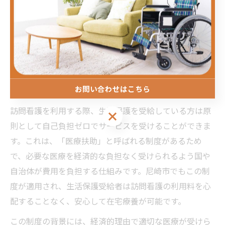
自己負担ゼロの訪問看護利用手順を紹
介
お問い合わせはこちら
訪問看護利用で自己負担がゼロになる理由
訪問看護を利用する際、生活保護を受給している方は原
お問い合わせはこちら
則として自己負担ゼロでサービスを受けることができま
す。これは、「医療扶助」と呼ばれる制度があるため
で、必要な医療を経済的な負担なく受けられるよう国や
自治体が費用を負担する仕組みです。尼崎市でもこの制
度が適用され、生活保護受給者は訪問看護の利用料を心
配することなく、安心して在宅療養が可能です。
この制度の背景には、経済的理由で適切な医療が受けら