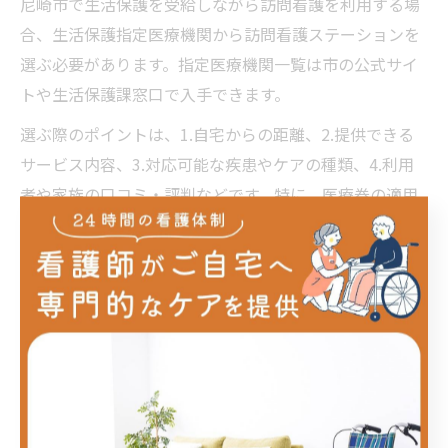
尼崎市で生活保護を受給しながら訪問看護を利用する場
合、生活保護指定医療機関から訪問看護ステーションを
選ぶ必要があります。指定医療機関一覧は市の公式サイ
トや生活保護課窓口で入手できます。
選ぶ際のポイントは、1.自宅からの距離、2.提供できる
サービス内容、3.対応可能な疾患やケアの種類、4.利用
者や家族の口コミ・評判などです。特に、医療券の適用
範囲内で自分のニーズに合ったステーションを選ぶこと
が重要です。
実際の選定に迷う場合は、ケースワーカーや地域包括支
援センターに相談することで、希望や状態に応じた候補
を提案してもらえます。複数のステーションを比較検討
し、納得した上で契約することが後悔しないポイントで
す。