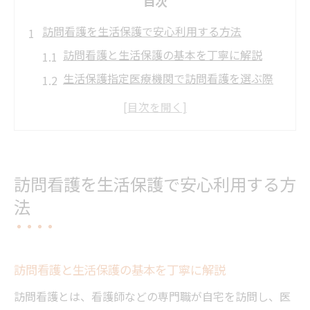
目次
訪問看護を生活保護で安心利用する方法
訪問看護と生活保護の基本を丁寧に解説
生活保護指定医療機関で訪問看護を選ぶ際
の注意点
尼崎市生活保護の条件と訪問看護利用の流
れ
生活保護支給対象となる訪問看護手続きの
訪問看護を生活保護で安心利用する方
ポイント
法
訪問看護の利用前に知るべき医療券発行の
方法
医療券で始める訪問看護の手続きを解説
訪問看護と生活保護の基本を丁寧に解説
訪問看護に必要な医療券取得の申請方法
訪問看護とは、看護師などの専門職が自宅を訪問し、医
尼崎市生活保護課での医療券手続きの流れ