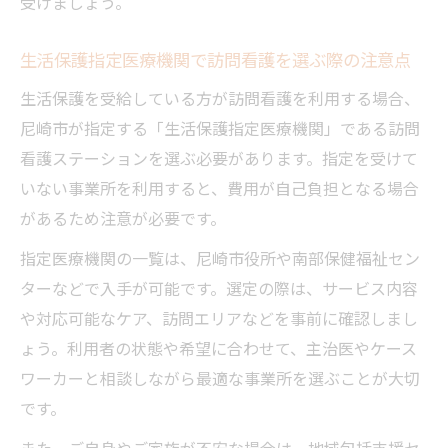
受けましょう。
訪問看護の料金請求先と手続きのポイント
生活保護指定医療機関で訪問看護を選ぶ際の注意点
尼崎市で受けられる生活保護の医療支援と訪問
看護
生活保護を受給している方が訪問看護を利用する場合、
尼崎市生活保護課で医療支援を受ける方法
尼崎市が指定する「生活保護指定医療機関」である訪問
看護ステーションを選ぶ必要があります。指定を受けて
生活保護と訪問看護の支援内容を徹底解説
いない事業所を利用すると、費用が自己負担となる場合
指定医療機関一覧と訪問看護の選び方のコ
があるため注意が必要です。
ツ
医療券を活用した訪問看護利用の実際
指定医療機関の一覧は、尼崎市役所や南部保健福祉セン
ターなどで入手が可能です。選定の際は、サービス内容
訪問看護利用時の生活保護条件と手続き
や対応可能なケア、訪問エリアなどを事前に確認しまし
訪問看護指示書の取得から契約までの流れとは
ょう。利用者の状態や希望に合わせて、主治医やケース
訪問看護指示書取得のための医師相談の進
ワーカーと相談しながら最適な事業所を選ぶことが大切
め方
です。
指示書入手後の訪問看護契約までの手順
また、ご自身やご家族が不安な場合は、地域包括支援セ