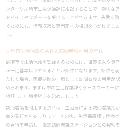
生活保護医療券と訪問看護契約のポイント
ンターや尼崎市生活保護課に相談することで、適切なア
指定医療機関選定で失敗しない方法
ドバイスやサポートを受けることができます。失敗を防
訪問看護開始までの必要書類とポイント
ぐためにも、情報収集と専門家への相談を心がけましょ
生活保護指定医療機関で訪問看護を活用するコ
う。
ツ
指定医療機関で受ける訪問看護の安心ポイ
尼崎市生活保護の条件と訪問看護利用の流れ
ント
尼崎市で生活保護を受給するためには、世帯収入や資産
訪問看護利用時の生活保護支給条件を解説
が一定基準以下であることが条件となります。条件を満
ケースワーカーと連携した訪問看護活用法
たした場合、医療扶助の一環として訪問看護の利用が認
められます。まずは市の生活保護課やケースワーカーに
医療券利用の訪問看護サービス選び方
相談し、申請手続きを始めましょう。
生活保護制度での訪問看護利用の注意事項
訪問看護を利用する流れは、主治医による訪問看護指示
書の発行から始まります。その後、生活保護課に医療券
の発行を申請し、指定訪問看護ステーションとの契約を