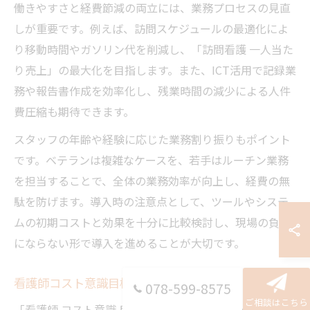
働きやすさと経費節減の両立には、業務プロセスの見直
しが重要です。例えば、訪問スケジュールの最適化によ
り移動時間やガソリン代を削減し、「訪問看護 一人当た
り売上」の最大化を目指します。また、ICT活用で記録業
務や報告書作成を効率化し、残業時間の減少による人件
費圧縮も期待できます。
スタッフの年齢や経験に応じた業務割り振りもポイント
です。ベテランは複雑なケースを、若手はルーチン業務
を担当することで、全体の業務効率が向上し、経費の無
駄を防げます。導入時の注意点として、ツールやシステ
ムの初期コストと効果を十分に比較検討し、現場の負担
にならない形で導入を進めることが大切です。
看護師コスト意識目標の設定と現場浸透術
078-599-8575
ご相談はこちら
「看護師 コスト意識 目標」は、訪問看護経営の重要な指