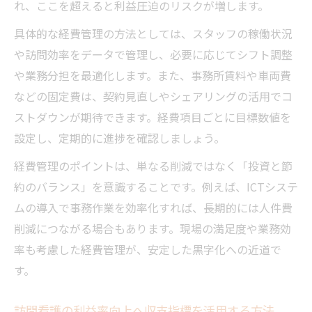
れ、ここを超えると利益圧迫のリスクが増します。
は
具体的な経費管理の方法としては、スタッフの稼働状況
実例で見る訪問看護の収支改善成功パター
や訪問効率をデータで管理し、必要に応じてシフト調整
ン
や業務分担を最適化します。また、事務所賃料や車両費
訪問看護で経費節約とサービス両立を目指
などの固定費は、契約見直しやシェアリングの活用でコ
す
ストダウンが期待できます。経費項目ごとに目標数値を
収支モデル分析が導く訪問看護経営の最適
設定し、定期的に進捗を確認しましょう。
解
経費管理のポイントは、単なる削減ではなく「投資と節
制度の違いを活かした訪問看護収益向上策
約のバランス」を意識することです。例えば、ICTシステ
ムの導入で事務作業を効率化すれば、長期的には人件費
削減につながる場合もあります。現場の満足度や業務効
率も考慮した経費管理が、安定した黒字化への近道で
す。
訪問看護の利益率向上へ収支指標を活用する方法