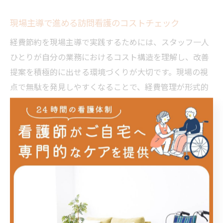
現場主導で進める訪問看護のコストチェック
経費節約を現場主導で実践するためには、スタッフ一人
ひとりが自分の業務におけるコスト構造を理解し、改善
提案を積極的に出せる環境づくりが大切です。現場の視
点で無駄を発見しやすくなることで、経費管理が形式的
なものから実効性のある取り組みへと変わります。
たとえば、定期的な現場ミーティングで「今月の経費削
減アイデア」を募集し、実際に成果が出た取り組みを全
員で共有することで、スタッフの当事者意識が高まりま
す。また、現場で得た知見を経営層にフィードバックし
やすい仕組みを設けることで、現場と経営の一体感が生
まれ、より強固な収支体制を築けるようになります。こ
うした現場主導のコストチェックは、経営安定と働きや