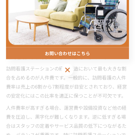
すさの両立につながる重要な施策です。
訪問看護の人件費率を最適化する方法
お問い合わせはこちら
訪問看護の人件費率平均と最適化のポイント
訪問看護ステーションの経費構造において最も大きな割
お問い合わせはこちら
合を占めるのが人件費です。一般的に、訪問看護の人件
費率は売上の6割から7割程度が目安とされており、経営
の安定化にはこの比率を適正に保つことが不可欠です。
人件費率が高すぎる場合、運営費や設備投資など他の経
費を圧迫し、黒字化が難しくなります。逆に低すぎる場
合はスタッフの定着やサービス品質の低下につながるた
め、バランスが重要です。特に訪問看護ステーションで