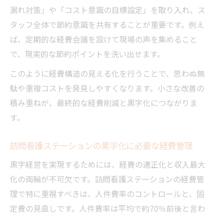
漏れ対策」や「コスト意識の目標設定」を取り入れ、ス
訪問看護で一人当たり売上を上げる費用戦
タッフ全体で節約意識を共有することが重要です。例え
略
ば、定期的な経費会議を設けて現場の声を集めること
現場満足度も高める節約とコスト意識実践
で、現実的な節約ポイントを洗い出せます。
訪問看護でスタッフ満足と節約を両立する
このように経費構造の見える化を行うことで、思わぬ無
方法
駄や重複コストを発見しやすくなります。小さな改善の
現場のコスト意識向上が訪問看護経営を強
積み重ねが、最終的な経費削減と黒字化につながりま
くする
す。
訪問看護における働きやすさと経費節減の
秘訣
訪問看護ステーションの黒字化に必要な経費管理
看護師コスト意識目標の設定と現場浸透術
黒字経営を実現するためには、経費の適正化と収入最大
訪問看護現場の声を活かした節約アイデア
化の両輪が不可欠です。訪問看護ステーションの経費管
集
理で特に重視すべきは、人件費率のコントロールと、固
訪問看護で黒字化へ導く収支改善の秘訣
定費の見直しです。人件費率は平均で約70％前後と言わ
訪問看護の黒字化に必要な収支バランスと