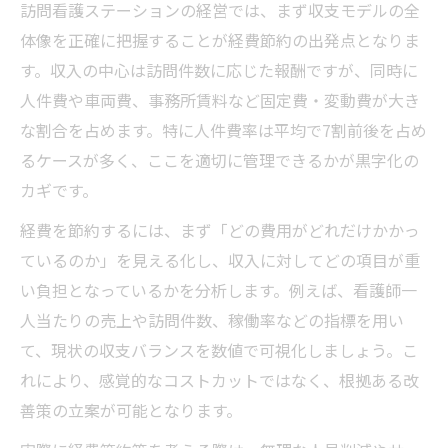
訪問看護ステーションの経営では、まず収支モデルの全
訪問看護で見落としがちなコスト漏れを防
体像を正確に把握することが経費節約の出発点となりま
ぐ
す。収入の中心は訪問件数に応じた報酬ですが、同時に
看護師コスト漏れ対策で経営効率を底上げ
人件費や車両費、事務所賃料など固定費・変動費が大き
訪問看護経営に必要なコスト意識の浸透方
な割合を占めます。特に人件費率は平均で7割前後を占め
法
るケースが多く、ここを適切に管理できるかが黒字化の
小さな漏れも逃さない訪問看護の経費管理
カギです。
術
経費を節約するには、まず「どの費用がどれだけかかっ
現場主導で進める訪問看護のコストチェッ
ているのか」を見える化し、収入に対してどの項目が重
ク
い負担となっているかを分析します。例えば、看護師一
訪問看護の人件費率を最適化する方法
人当たりの売上や訪問件数、稼働率などの指標を用い
訪問看護の人件費率平均と最適化のポイン
て、現状の収支バランスを数値で可視化しましょう。こ
ト
れにより、感覚的なコストカットではなく、根拠ある改
人件費率を下げて訪問看護の収支を安定化
善策の立案が可能となります。
訪問看護で適正な人員配置とコストバラン