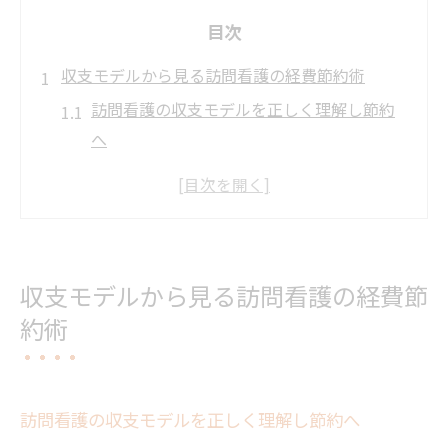
目次
収支モデルから見る訪問看護の経費節約術
訪問看護の収支モデルを正しく理解し節約
へ
経費構造を可視化して訪問看護の無駄を発
見
訪問看護ステーションの黒字化に必要な経
費管理
収支モデルから見る訪問看護の経費節
訪問看護の利益率向上へ収支指標を活用す
約術
る方法
訪問看護で採算ラインを見極め節約策を立
案
訪問看護の収支モデルを正しく理解し節約へ
コスト漏れ防止で強化する訪問看護経営