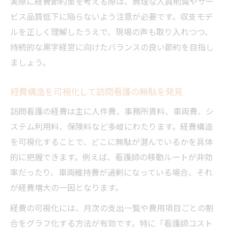
実際に経費節約策を考える際は、無理な人員削減やサー
ス
ビス品質低下に陥らないよう注意が必要です。収支モデ
人件費管理が訪問看護の黒字化を左右する
ルを正しく理解したうえで、現場の声も取り入れつつ、
理由
持続的な黒字経営に向けたバランスの良い節約を目指し
訪問看護現場の人件費率改善ノウハウを解
ましょう。
説
経費構造を可視化して訪問看護の無駄を発見
採算ラインを意識した経費の見直しポイント
訪問看護で採算ラインを把握し経費を見直
訪問看護の経費は主に人件費、事務所賃料、車両費、シ
す
ステム利用料、保険料など多岐にわたります。経費構造
を可視化することで、どこに無駄が潜んでいるかを具体
収支改善に直結する訪問看護経費の優先項
的に把握できます。例えば、看護師の移動ルートが非効
目
率だったり、車両維持費が過剰になっている場合、それ
訪問看護ステーション採算ライン算出のコ
が経費増大の一因となります。
ツ
必要経費と無駄を区別する訪問看護の考え
経費の可視化には、月次の支出一覧や費用項目ごとの割
方
合をグラフ化する方法が有効です。特に「看護師コスト