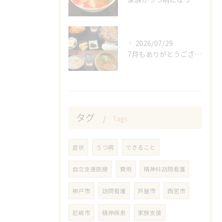
2026/07/29
7月もありがとうございました☺️
タグ
Tags
症状
うつ病
できること
自立支援医療
費用
精神科訪問看護
神戸市
訪問看護
芦屋市
西宮市
尼崎市
精神疾患
家族支援